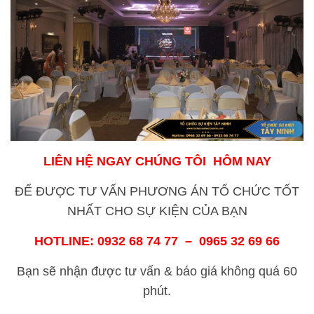
LIÊN HỆ NGAY
CHÚNG TÔI
HÔM NAY
ĐỂ ĐƯỢC TƯ VẤN PHƯƠNG ÁN TỔ CHỨC TỐT
NHẤT CHO SỰ KIỆN CỦA BẠN
HOTLINE: 0932 68 74 77 – 0965 32 69 66
Bạn sẽ nhận được tư vấn & báo giá không quá 60
phút.