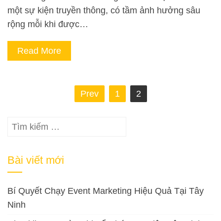
một sự kiện truyền thông, có tầm ảnh hưởng sâu
rộng mỗi khi được…
Read More
Phân
Prev
1
2
trang
bài
Tìm
viết
kiếm
cho:
Bài viết mới
Bí Quyết Chạy Event Marketing Hiệu Quả Tại Tây
Ninh