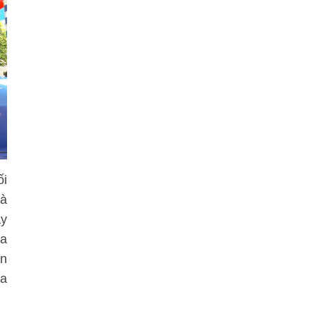
ối
và
ày
ra
òn
oa