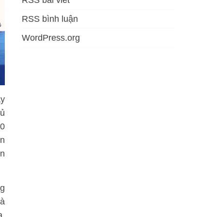
RSS bài viết
RSS bình luận
WordPress.org
ây
hủ
00
ần
ân
ng
và
a,