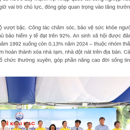
giữ vai trò chủ lực, đóng góp quan trọng vào tăng trưở
 bộ vượt bậc. Công tác chăm sóc, bảo vệ sức khỏe ngư
ủ bảo hiểm y tế đạt trên 92%. An sinh xã hội được đ
% năm 1992 xuống còn 0,13% năm 2024 – thuộc nhóm th
m hoàn thành xóa nhà tạm, nhà dột nát trên địa bàn. C
tổ chức thường xuyên, góp phần nâng cao đời sống ti