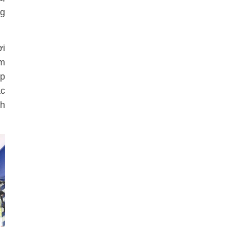
ng
ời
ảm
ấp
ác
nh