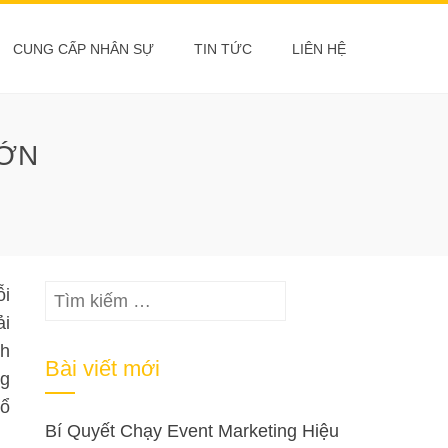
CUNG CẤP NHÂN SỰ
TIN TỨC
LIÊN HỆ
LỚN
Tìm
ỗi
kiếm
ải
cho:
nh
Bài viết mới
ng
Tổ
Bí Quyết Chạy Event Marketing Hiệu