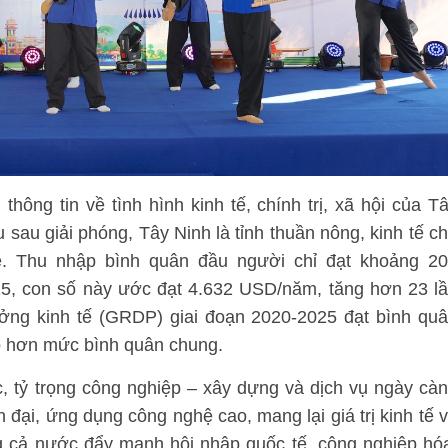
hông tin về tình hình kinh tế, chính trị, xã hội của T
au giải phóng, Tây Ninh là tỉnh thuần nông, kinh tế c
ẻ. Thu nhập bình quân đầu người chỉ đạt khoảng 2
, con số này ước đạt 4.632 USD/năm, tăng hơn 23 l
rưởng kinh tế (GRDP) giai đoạn 2020-2025 đạt bình qu
o hơn mức bình quân chung.
c, tỷ trọng công nghiệp – xây dựng và dịch vụ ngày cà
 đại, ứng dụng công nghệ cao, mang lại giá trị kinh tế 
g cả nước đẩy mạnh hội nhập quốc tế, công nghiệp hó