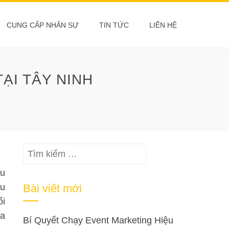
CUNG CẤP NHÂN SỰ
TIN TỨC
LIÊN HỆ
ẠI TÂY NINH
Tìm
kiếm
ều
cho:
ầu
Bài viết mới
ối
ủa
Bí Quyết Chạy Event Marketing Hiệu