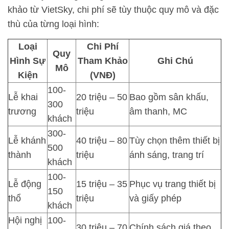
khảo từ VietSky, chi phí sẽ tùy thuộc quy mô và đặc
thù của từng loại hình:
Loại
Chi Phí
Quy
Hình Sự
Tham Khảo
Ghi Chú
Mô
Kiện
(VNĐ)
100-
Lễ khai
20 triệu – 50
Bao gồm sân khấu,
300
trương
triệu
âm thanh, MC
khách
300-
Lễ khánh
40 triệu – 80
Tùy chọn thêm thiết bị
500
thành
triệu
ánh sáng, trang trí
khách
100-
Lễ động
15 triệu – 35
Phục vụ trang thiết bị
150
thổ
triệu
và giấy phép
khách
Hội nghị
100-
30 triệu – 70
Chính sách giá theo