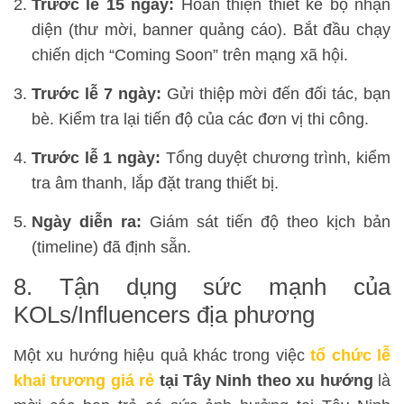
Trước lễ 15 ngày:
Hoàn thiện thiết kế bộ nhận
diện (thư mời, banner quảng cáo). Bắt đầu chạy
chiến dịch “Coming Soon” trên mạng xã hội.
Trước lễ 7 ngày:
Gửi thiệp mời đến đối tác, bạn
bè. Kiểm tra lại tiến độ của các đơn vị thi công.
Trước lễ 1 ngày:
Tổng duyệt chương trình, kiểm
tra âm thanh, lắp đặt trang thiết bị.
Ngày diễn ra:
Giám sát tiến độ theo kịch bản
(timeline) đã định sẵn.
8. Tận dụng sức mạnh của
KOLs/Influencers địa phương
Một xu hướng hiệu quả khác trong việc
tổ chức lễ
khai trương giá rẻ
tại Tây Ninh theo xu hướng
là